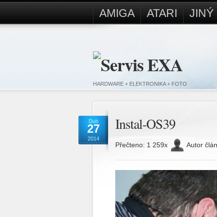
AMIGA
ATARI
JIN
HARDWARE + ELEKTRONIKA + FOTO
Instal-OS39
Dub
27
2014
Přečteno: 1 259x
Autor člá