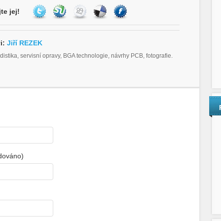
te jej!
i:
Jiří REZEK
distika, servisní opravy, BGA technologie, návrhy PCB, fotografie.
adováno)