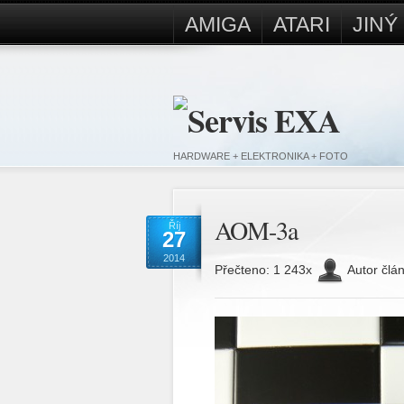
AMIGA
ATARI
JIN
HARDWARE + ELEKTRONIKA + FOTO
AOM-3a
Říj
27
2014
Přečteno: 1 243x
Autor člá