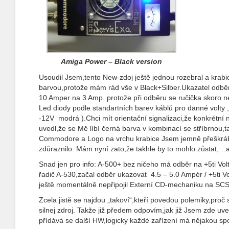
Amiga Power – Black version
Usoudil Jsem,tento New-zdoj ještě jednou rozebral a krabi
barvou,protože mám rád vše v Black+Silber.Ukazatel odbě
10 Amper na 3 Amp. protože při odběru se ručička skoro n
Led diody podle standartních barev káblů pro danné volty 
-12V modrá ).Chci mít orientační signalizaci,že konkrétní 
uvedl,že se Mě líbí černá barva v kombinací se stříbrnou,ta
Commodore a Logo na vrchu krabice Jsem jemně přeškrábn
zdůraznilo. Mám nyní zato,že takhle by to mohlo zůstat,…
Snad jen pro info: A-500+ bez ničeho má odběr na +5ti Vo
řadič A-530,začal odběr ukazovat 4.5 – 5.0 Ampér / +5ti V
ještě momentálně nepřipojil Externí CD-mechaniku na SCS
Zcela jistě se najdou „takoví“,kteří povedou polemiky,proč 
silnej zdroj. Takže již předem odpovím,jak již Jsem zde uve
přídává se další HW,logicky každé zařízení má nějakou spo