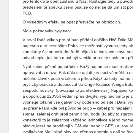
pro tentokráte opět zůstanu u Naši Nostalgie,tedy u původn
předešlém příspěvku Jsem psal,že do něj se dá umístit po
PCB.
O výsledným efektu se opět přesvěčte na obrázcích.
Moje požadavky byly tyto:
V první řadě výkon,pro případ přidání dalšího HW. Dále Mě v
napevno a to nesnáším.Pak více možností výstupu,tedy al
konektory.A v neposlední řadě nějaká ta indikace stavu na
odvod tepla ,tak tam musí být ventilátor a diry navíc pro p
Nyní začnu pěkně popořádku: Kažý nápad se musí realizo
upravovat a mazat.Pak dále se oplatí jen poctivě měřit a ne
něčeho člověk pustí vrtákem a pilkou.Když už tedy máme t
pryč zbytečnosti a dopasovat do Origo-Krabice-Amiga traf
zespodu nožičky, (považuju to za efektivnější ).Napájecí 
a doporučuji 220Volt vedení přes dvojitej vypínač,tímto je 
vypne,je totálně vše galvanicky odděleno od sítě ! Další vy
jej přesně tam,kde byl původně origo – kábel pro napájení
spínat zelenej drát proti zemnicímu bodu,(to aby to startov
konektorů,to je záležitost každého jednotlivce a jeho moment
pinové,které se prodávají v GM-ele. nebo v GESu a jsou p
vysílačkám.Mají silné piny pro přenos energie a dají se šro