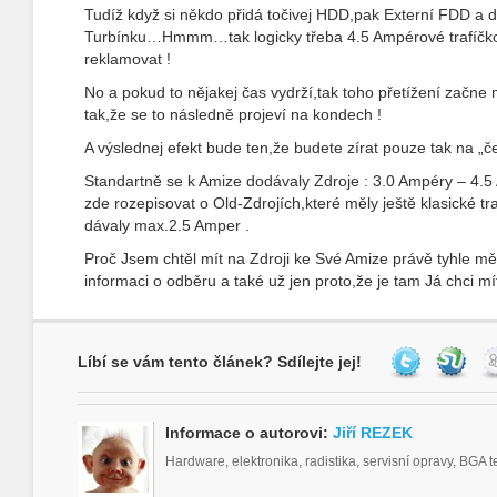
Tudíž když si někdo přidá točivej HDD,pak Externí FDD a d
Turbínku…Hmmm…tak logicky třeba 4.5 Ampérové trafíčko 
reklamovat !
No a pokud to nějakej čas vydrží,tak toho přetížení začne m
tak,že se to následně projeví na kondech !
A výslednej efekt bude ten,že budete zírat pouze tak na „č
Standartně se k Amize dodávaly Zdroje : 3.0 Ampéry – 4.5 
zde rozepisovat o Old-Zdrojích,které měly ještě klasické t
dávaly max.2.5 Amper .
Proč Jsem chtěl mít na Zdroji ke Své Amize právě tyhle mě
informaci o odběru a také už jen proto,že je tam Já chci mí
Líbí se vám tento článek? Sdílejte jej!
Informace o autorovi:
Jiří REZEK
Hardware, elektronika, radistika, servisní opravy, BGA 