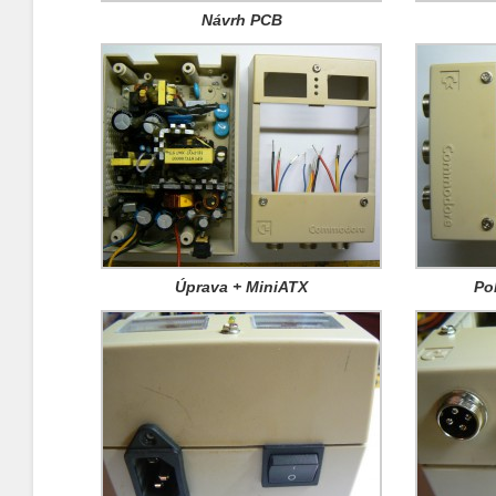
Návrh PCB
Úprava + MiniATX
Po