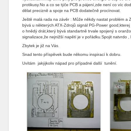
protikusy.No a co se týče PCB a pájení,zde není co víc dod
dělat precizně a spoje na PCB dodatečně procínovat.
Ještě malá rada na závěr : Může někdy nastat problém a 
bývá u některých ATX-Zdrojů signál PG-Power good,kterej
o hnědý drát,který bývá standartně trvale spojený s oranžo
signalizace,že nejnižší napětí je v pořádku.Spojit natvrdo 
Zbytek je již na Vás.
Snad tento příspěvek bude někomu inspirací k dobru.
Uvítám jakýjkoliv nápad pro případné další tunění.