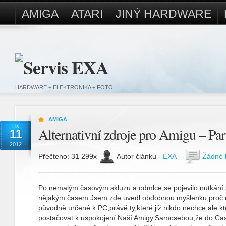
AMIGA
ATARI
JINÝ HARDWARE
HARDWARE + ELEKTRONIKA + FOTO
AMIGA
Lis
Alternativní zdroje pro Amigu – Part
11
2012
Přečteno: 31 299x
Autor článku -
EXA
Žádné 
Po nemalým časovým skluzu a odmlce,se pojevilo nutkání 
nějakým časem Jsem zde uvedl obdobnou myšlenku,proč ne
původně určené k PC,právě ty,které již nikdo nechce,ale kt
postačovat k uspokojení Naší Amigy.Samosebou,že do Case