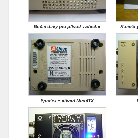
Boční dirky pro přívod vzduchu
Konečný
Spodek + původ MiniATX